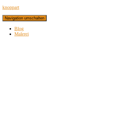
knoppart
Navigation umschalten
Blog
Malerei