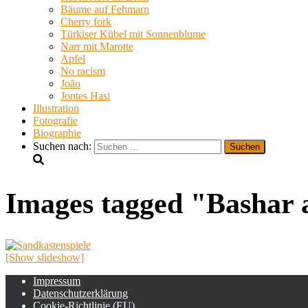
Bäume auf Fehmarn
Cherry fork
Türkiser Kübel mit Sonnenblume
Narr mit Marotte
Apfel
No racism
João
Jontes Hasi
Illustration
Fotografie
Biographie
Suchen nach:
Images tagged "Bashar 
[Show slideshow]
Impressum
Datenschutzerklärung
Cookie-Richtlinie (EU)