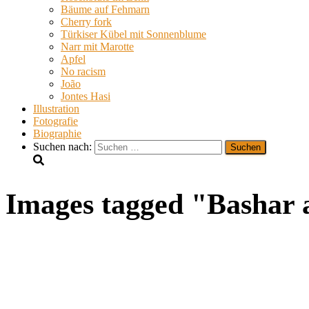
Bäume auf Fehmarn
Cherry fork
Türkiser Kübel mit Sonnenblume
Narr mit Marotte
Apfel
No racism
João
Jontes Hasi
Illustration
Fotografie
Biographie
Suchen nach:
Images tagged "Bashar 