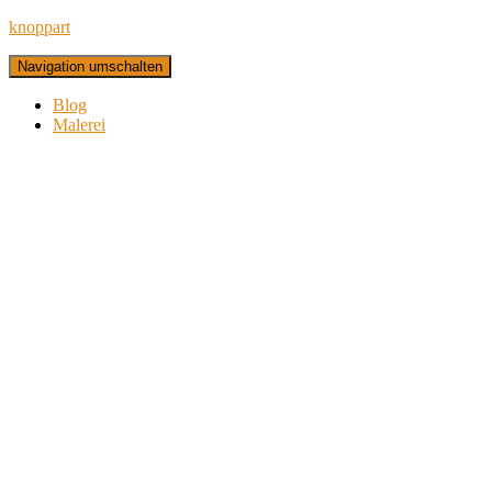
knoppart
Navigation umschalten
Blog
Malerei