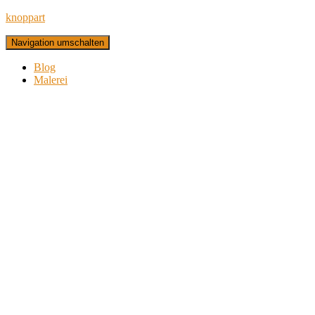
knoppart
Navigation umschalten
Blog
Malerei