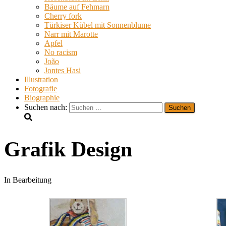
Bäume auf Fehmarn
Cherry fork
Türkiser Kübel mit Sonnenblume
Narr mit Marotte
Apfel
No racism
João
Jontes Hasi
Illustration
Fotografie
Biographie
Suchen nach:
Grafik Design
In Bearbeitung