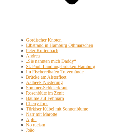
Gordischer Knoten
Elbstrand in Hamburg Othmarschen
Peter Kurtenbach
Andrea
„Sie nannten mich Daddy“
St. Pauli Landungsbrücken Hamburg
Im Fischereihafen Travemünde
Brücke am Alsterfleet
Aalbeek-Niederung
Sommer-Schleierkraut
Rosenblüte im Zenit
Bäume auf Fehmarn
Cherry fork
Türkiser Kübel mit Sonnenblume
Narr mit Marotte
Apfel
No racism
João