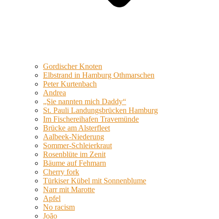
Gordischer Knoten
Elbstrand in Hamburg Othmarschen
Peter Kurtenbach
Andrea
„Sie nannten mich Daddy“
St. Pauli Landungsbrücken Hamburg
Im Fischereihafen Travemünde
Brücke am Alsterfleet
Aalbeek-Niederung
Sommer-Schleierkraut
Rosenblüte im Zenit
Bäume auf Fehmarn
Cherry fork
Türkiser Kübel mit Sonnenblume
Narr mit Marotte
Apfel
No racism
João