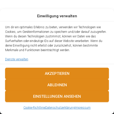
Einwilligung verwalten
Um dir ein optimales Erlebnis zu bieten, verwenden wir Technologien wie
Cookies, um Geräteinformationen zu speichern und/oder darauf zuzugreifen.
Wenn du diesen Technologien zustimmst, können wir Daten wie das
Surfverhalten oder eindeutige IDs auf dieser Website verarbeiten. Wenn du
deine Einwilligung nicht erteilst oder zurückziehst, können bestimmte
Merkmale und Funktionen beeinträchtigt werden.
Dienste verwalten
AKZEPTIEREN
IMPRESSUM
DATENSCHUTZERKLÄRUNG
ABLEHNEN
COOKIE-RICHTLINIE (EU)
EINSTELLUNGEN ANSEHEN
Hestia | Entwickelt von
ThemeIsle
Cookie-Richtlinie
Datenschutzerklärung
Impressum