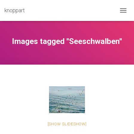
knoppart
N
A
V
I
G
Images tagged "Seeschwalben"
A
T
I
O
N
U
M
S
C
H
A
L
T
E
N
[SHOW SLIDESHOW]