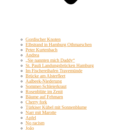
Gordischer Knoten
Elbstrand in Hamburg Othmarschen
Peter Kurtenbach
Andrea
„Sie nannten mich Daddy“
St. Pauli Landungsbrücken Hamburg
Im Fischereihafen Travemünde
Brücke am Alsterfleet
Aalbeek-Niederung
Sommer-Schleierkraut
Rosenblüte im Zenit
Bäume auf Fehmarn
Cherry fork
Türkiser Kübel mit Sonnenblume
Narr mit Marotte
Apfel
No racism
João