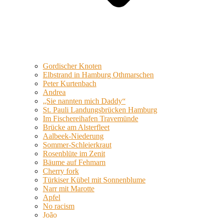
Gordischer Knoten
Elbstrand in Hamburg Othmarschen
Peter Kurtenbach
Andrea
„Sie nannten mich Daddy“
St. Pauli Landungsbrücken Hamburg
Im Fischereihafen Travemünde
Brücke am Alsterfleet
Aalbeek-Niederung
Sommer-Schleierkraut
Rosenblüte im Zenit
Bäume auf Fehmarn
Cherry fork
Türkiser Kübel mit Sonnenblume
Narr mit Marotte
Apfel
No racism
João