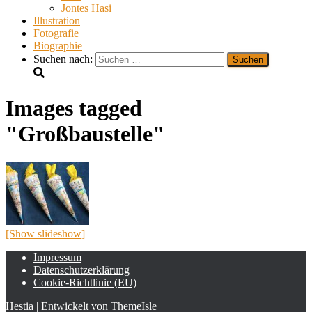
Jontes Hasi
Illustration
Fotografie
Biographie
Suchen nach:
Images tagged
"Großbaustelle"
[Show slideshow]
Impressum
Datenschutzerklärung
Cookie-Richtlinie (EU)
Hestia | Entwickelt von
ThemeIsle