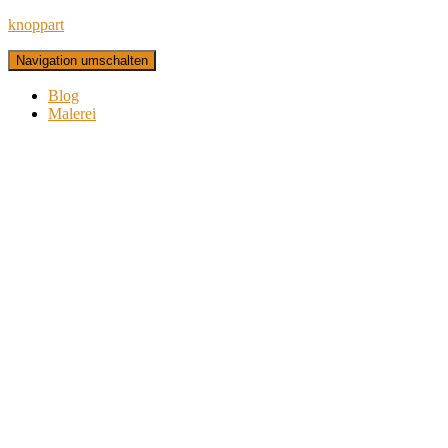
knoppart
Navigation umschalten
Blog
Malerei