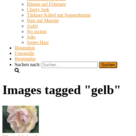
Bäume auf Fehmarn
Cherry fork
Türkiser Kübel mit Sonnenblume
Narr mit Marotte
Apfel
No racism
João
Jontes Hasi
Illustration
Fotografie
Biographie
Suchen nach:
Images tagged "gelb"