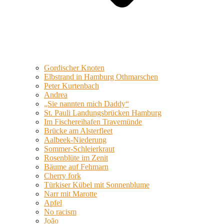
Gordischer Knoten
Elbstrand in Hamburg Othmarschen
Peter Kurtenbach
Andrea
„Sie nannten mich Daddy“
St. Pauli Landungsbrücken Hamburg
Im Fischereihafen Travemünde
Brücke am Alsterfleet
Aalbeek-Niederung
Sommer-Schleierkraut
Rosenblüte im Zenit
Bäume auf Fehmarn
Cherry fork
Türkiser Kübel mit Sonnenblume
Narr mit Marotte
Apfel
No racism
João