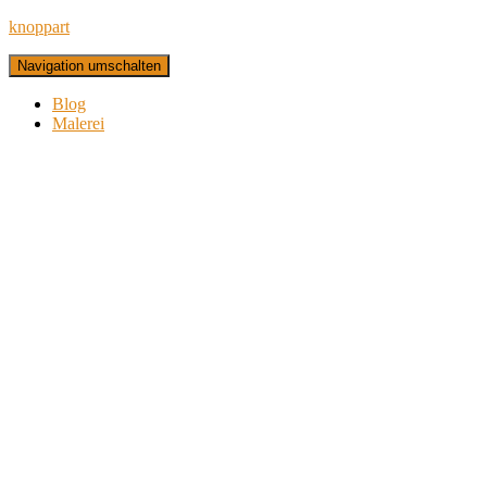
knoppart
Navigation umschalten
Blog
Malerei