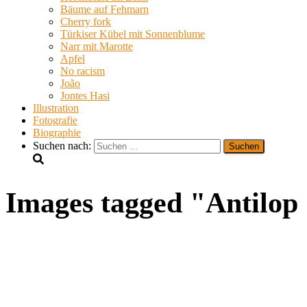
Bäume auf Fehmarn
Cherry fork
Türkiser Kübel mit Sonnenblume
Narr mit Marotte
Apfel
No racism
João
Jontes Hasi
Illustration
Fotografie
Biographie
Suchen nach:
Images tagged "Antilop