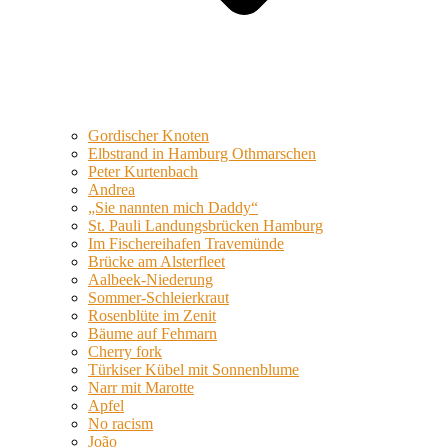
Gordischer Knoten
Elbstrand in Hamburg Othmarschen
Peter Kurtenbach
Andrea
„Sie nannten mich Daddy“
St. Pauli Landungsbrücken Hamburg
Im Fischereihafen Travemünde
Brücke am Alsterfleet
Aalbeek-Niederung
Sommer-Schleierkraut
Rosenblüte im Zenit
Bäume auf Fehmarn
Cherry fork
Türkiser Kübel mit Sonnenblume
Narr mit Marotte
Apfel
No racism
João