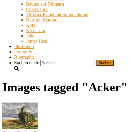
Bäume auf Fehmarn
Cherry fork
Türkiser Kübel mit Sonnenblume
Narr mit Marotte
Apfel
No racism
João
Jontes Hasi
Illustration
Fotografie
Biographie
Suchen nach:
Images tagged "Acker"