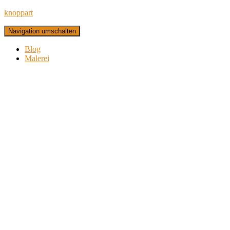
knoppart
Navigation umschalten
Blog
Malerei